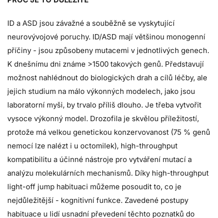
ID a ASD jsou závažné a souběžně se vyskytující
neurovývojové poruchy. ID/ASD mají většinou monogenní
příčiny - jsou způsobeny mutacemi v jednotlivých genech.
K dnešnímu dni známe >1500 takových genů. Představují
možnost nahlédnout do biologických drah a cílů léčby, ale
jejich studium na málo výkonných modelech, jako jsou
laboratorní myši, by trvalo příliš dlouho. Je třeba vytvořit
vysoce výkonný model. Drozofila je skvělou příležitostí,
protože má velkou genetickou konzervovanost (75 % genů
nemocí lze nalézt i u octomilek), high-throughput
kompatibilitu a účinné nástroje pro vytváření mutací a
analýzu molekulárních mechanismů. Díky high-throughput
light-off jump habituaci můžeme posoudit to, co je
nejdůležitější - kognitivní funkce. Zavedené postupy
habituace u lidí usnadní převedení těchto poznatků do