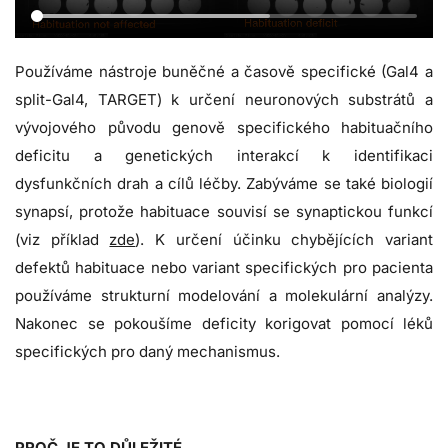
Používáme nástroje buněčné a časově specifické (Gal4 a
split-Gal4, TARGET) k určení neuronových substrátů a
vývojového původu genově specifického habituačního
deficitu a genetických interakcí k identifikaci
dysfunkčních drah a cílů léčby. Zabýváme se také biologií
synapsí, protože habituace souvisí se synaptickou funkcí
(viz příklad
zde
). K určení účinku chybějících variant
defektů habituace nebo variant specifických pro pacienta
používáme strukturní modelování a molekulární analýzy.
Nakonec se pokoušíme deficity korigovat pomocí léků
specifických pro daný mechanismus.
PROČ JE TO DŮLEŽITÉ