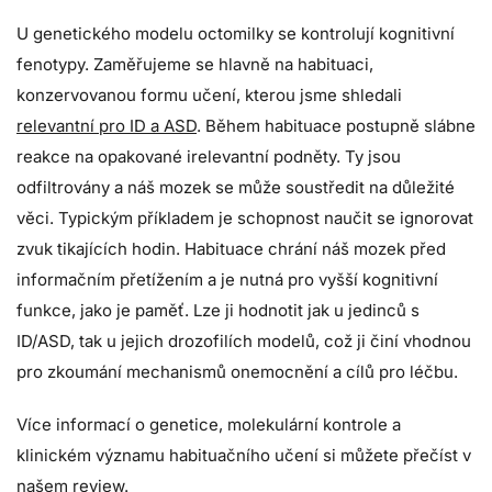
U genetického modelu octomilky se kontrolují kognitivní
fenotypy. Zaměřujeme se hlavně na habituaci,
konzervovanou formu učení, kterou jsme shledali
relevantní pro ID a ASD
. Během habituace postupně slábne
reakce na opakované irelevantní podněty. Ty jsou
odfiltrovány a náš mozek se může soustředit na důležité
věci. Typickým příkladem je schopnost naučit se ignorovat
zvuk tikajících hodin. Habituace chrání náš mozek před
informačním přetížením a je nutná pro vyšší kognitivní
funkce, jako je paměť. Lze ji hodnotit jak u jedinců s
ID/ASD, tak u jejich drozofilích modelů, což ji činí vhodnou
pro zkoumání mechanismů onemocnění a cílů pro léčbu.
Více informací o genetice, molekulární kontrole a
klinickém významu habituačního učení si můžete přečíst v
našem
review
.