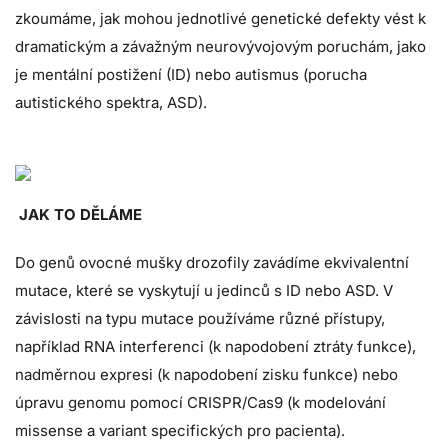
zkoumáme, jak mohou jednotlivé genetické defekty vést k
dramatickým a závažným neurovývojovým poruchám, jako
je mentální postižení (ID) nebo autismus (porucha
autistického spektra, ASD).
JAK TO DĚLÁME
Do genů ovocné mušky drozofily zavádíme ekvivalentní
mutace, které se vyskytují u jedinců s ID nebo ASD. V
závislosti na typu mutace používáme různé přístupy,
například RNA interferenci (k napodobení ztráty funkce),
nadměrnou expresi (k napodobení zisku funkce) nebo
úpravu genomu pomocí CRISPR/Cas9 (k modelování
missense a variant specifických pro pacienta).