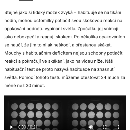
Stejně jako si lidský mozek zvyká = habituuje se na tikání
hodin, mohou octomilky potlačit svou skokovou reakci na
opakování podnětu vypínání světla. Zpočátku jej vnímají
jako nebezpečí a reagují skokem. Po několika opakováních
se naučí, že jim to nijak neškodí, a přestanou skákat.
Mouchy s habituačním deficitem nejsou schopny potlačit
reakci a pokračují ve skákání, jako na videu níže. Náš
habituační test se proto nazývá habituace na zhasnutí
světla. Pomocí tohoto testu můžeme otestovat 24 much za
méně než 30 minut.