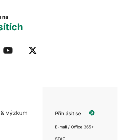
u na
sítích
 & výzkum
Přihlásit se
E-mail / Office 365+
STAG