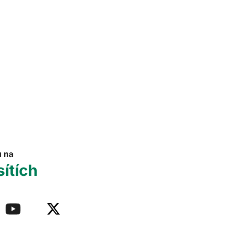
u na
sítích