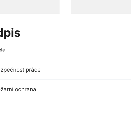
dpis
ble
zpečnost práce
žarní ochrana