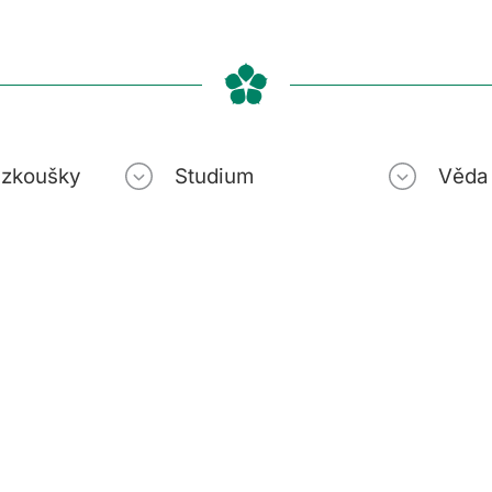
í zkoušky
Studium
Věda