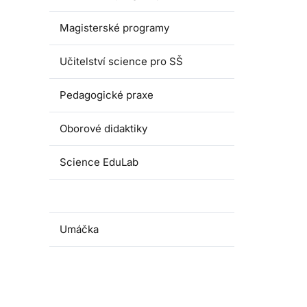
Magisterské programy
Učitelství science pro SŠ
Pedagogické praxe
Oborové didaktiky
Science EduLab
Nabídka témat závěrečných prací
Umáčka