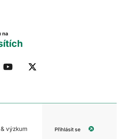
u na
sítích
 & výzkum
Přihlásit se