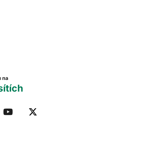
u na
sítích