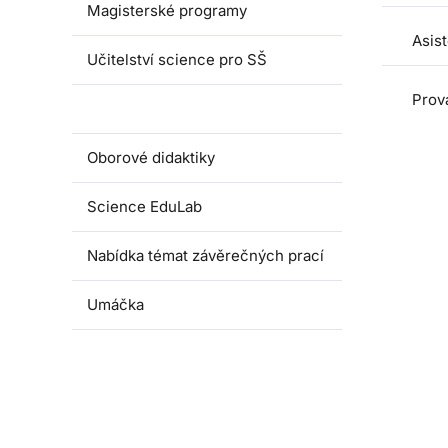
Magisterské programy
Asis
Učitelství science pro SŠ
Prová
Pedagogické praxe
Oborové didaktiky
Science EduLab
Nabídka témat závěrečných prací
Umáčka