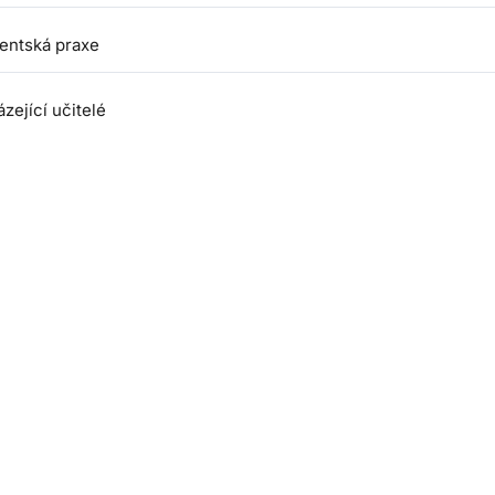
tentská praxe
zející učitelé