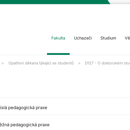
Fakulta
Uchazeči
Studium
Vě
Opatření děkana týkající se studentů
D127 - O doktorském stud
islá pedagogická praxe
ěžná pedagogická praxe