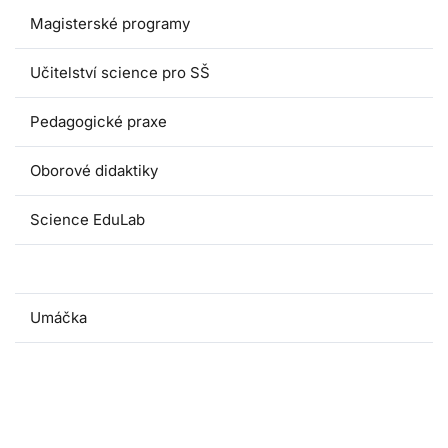
Magisterské programy
Učitelství science pro SŠ
Pedagogické praxe
Oborové didaktiky
Science EduLab
Nabídka témat závěrečných prací
Umáčka