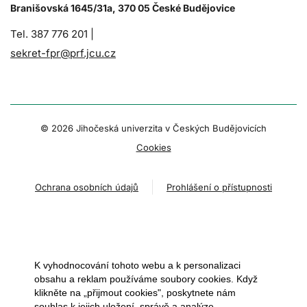
Branišovská 1645/31a, 370 05 České Budějovice
Tel. 387 776 201 |
sekret-fpr@prf.jcu.cz
© 2026 Jihočeská univerzita v Českých Budějovicích
Cookies
Ochrana osobních údajů
Prohlášení o přístupnosti
K vyhodnocování tohoto webu a k personalizaci
obsahu a reklam používáme soubory cookies. Když
klikněte na „přijmout cookies", poskytnete nám
souhlas k jejich uložení, správě a analýze.