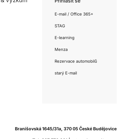
 & výzkum
Přihlásit se
E-mail / Office 365+
STAG
E-learning
Menza
Rezervace automobilů
starý E-mail
Branišovská 1645/31a, 370 05 České Budějovice