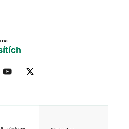
u na
sítích