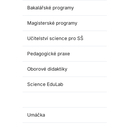
Bakalářské programy
Magisterské programy
Učitelství science pro SŠ
Pedagogické praxe
Oborové didaktiky
Science EduLab
Nabídka témat závěrečných prací
Umáčka