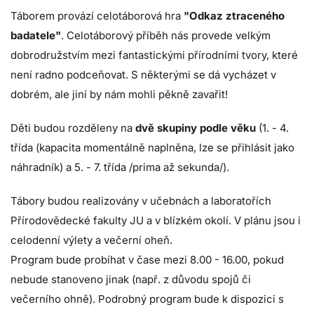
Táborem provází celotáborová hra
"Odkaz ztraceného
badatele"
. Celotáborový příběh nás provede velkým
dobrodružstvím mezi fantastickými přírodními tvory, které
není radno podceňovat. S některými se dá vycházet v
dobrém, ale jiní by nám mohli pěkně zavařit!
Děti budou rozděleny na
dvě skupiny podle věku
(1. - 4.
třída (kapacita momentálně naplněna, lze se přihlásit jako
náhradník) a 5. - 7. třída /prima až sekunda/).
Tábory budou realizovány v učebnách a laboratořích
Přírodovědecké fakulty JU a v blízkém okolí. V plánu jsou i
celodenní výlety a večerní oheň.
Program bude probíhat v čase mezi 8.00 - 16.00, pokud
nebude stanoveno jinak (např. z důvodu spojů či
večerního ohně). Podrobný program bude k dispozici s