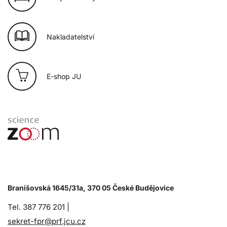
Nakladatelství
E-shop JU
Branišovská 1645/31a, 370 05 České Budějovice
Tel. 387 776 201 |
sekret-fpr@prf.jcu.cz