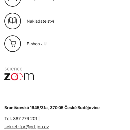
Nakladatelství
E-shop JU
Branišovská 1645/31a, 370 05 České Budějovice
Tel. 387 776 201 |
sekret-fpr@prf.jcu.cz