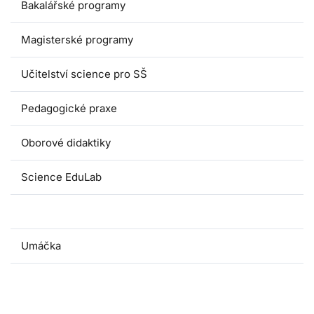
Bakalářské programy
Magisterské programy
Učitelství science pro SŠ
Pedagogické praxe
Oborové didaktiky
Science EduLab
Nabídka témat závěrečných prací
Umáčka