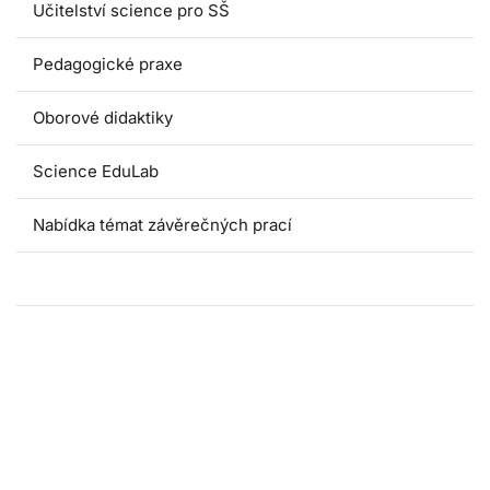
Učitelství science pro SŠ
Pedagogické praxe
Oborové didaktiky
Science EduLab
Nabídka témat závěrečných prací
Umáčka