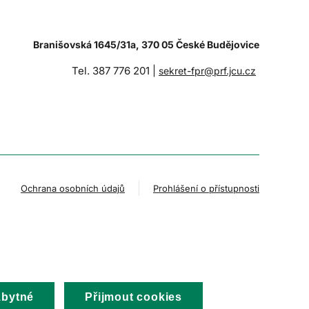
Branišovská 1645/31a, 370 05 České Budějovice
Tel. 387 776 201 |
sekret-fpr@prf.jcu.cz
Ochrana osobních údajů
Prohlášení o přístupnosti
zbytné
Přijmout cookies