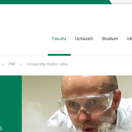
Fakulta
Uchazeči
Studium
Vě
PRF
Univerzita třetího věku
tů