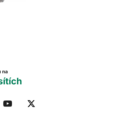
u na
sítích