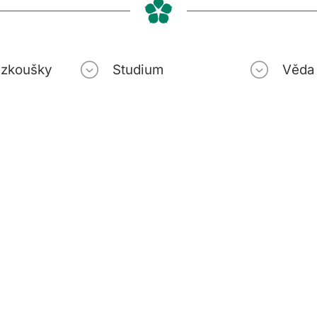
í zkoušky
Studium
Věda