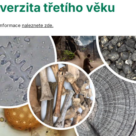
verzita třetího věku
 informace
naleznete zde.