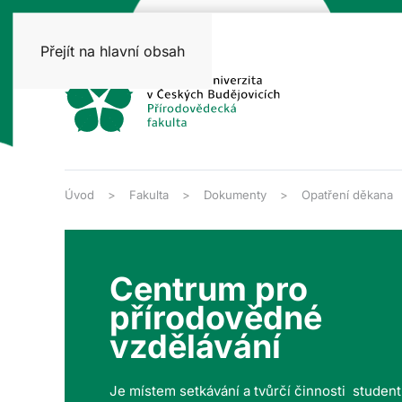
Přejít na hlavní obsah
Úvod
Fakulta
Dokumenty
Opatření děkana
Centrum pro
přírodovědné
vzdělávání
Je místem setkávání a tvůrčí činnosti studen