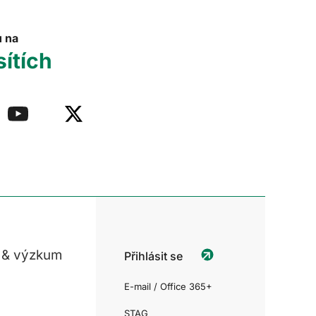
u na
sítích
 & výzkum
Přihlásit se
E-mail / Office 365+
STAG