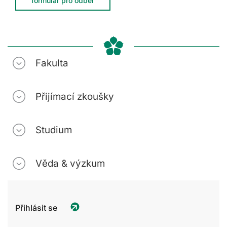
formulář pro odběr
Fakulta
Přijímací zkoušky
Studium
Věda & výzkum
Přihlásit se