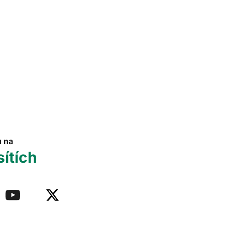
u na
sítích