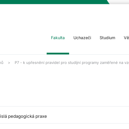
Fakulta
Uchazeči
Studium
Vě
nů
P7 - k upřesnění pravidel pro studijní programy zaměřené na vzd
islá pedagogická praxe