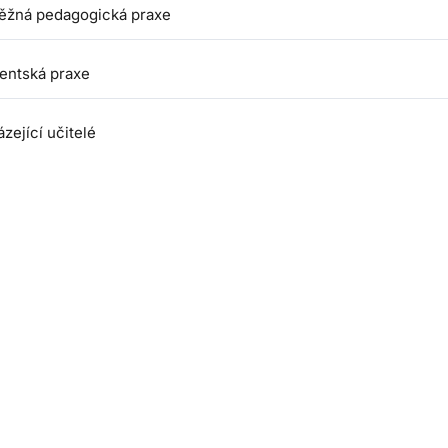
ěžná pedagogická praxe
tentská praxe
zející učitelé