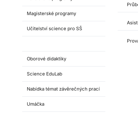
Průb
Magisterské programy
Asis
Učitelství science pro SŠ
Prová
Pedagogické praxe
Oborové didaktiky
Science EduLab
Nabídka témat závěrečných prací
Umáčka