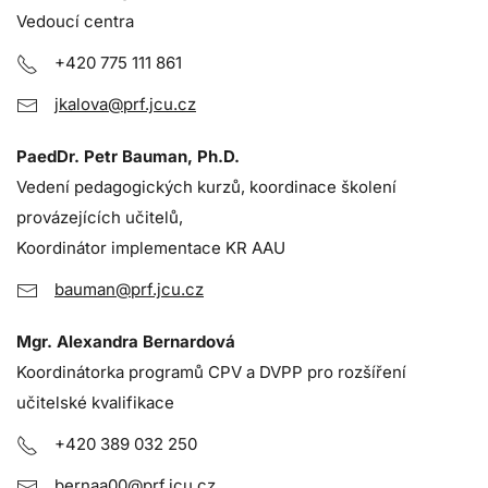
Vedoucí centra
+420 775 111 861
jkalova@prf.jcu.cz
PaedDr. Petr Bauman, Ph.D.
Vedení pedagogických kurzů, koordinace školení
provázejících učitelů,
Koordinátor implementace KR AAU
bauman@prf.jcu.cz
Mgr. Alexandra Bernardová
Koordinátorka programů CPV a DVPP pro rozšíření
učitelské kvalifikace
+420 389 032 250
bernaa00@prf.jcu.cz