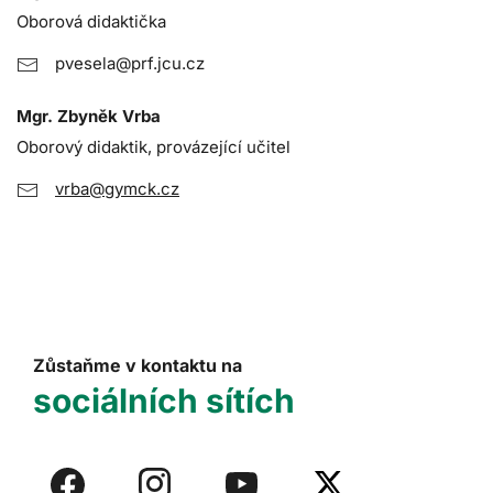
Oborová didaktička
pvesela@prf.jcu.cz
Mgr. Zbyněk Vrba
Oborový didaktik, provázející učitel
vrba@gymck.cz
Zůstaňme v kontaktu na
sociálních sítích