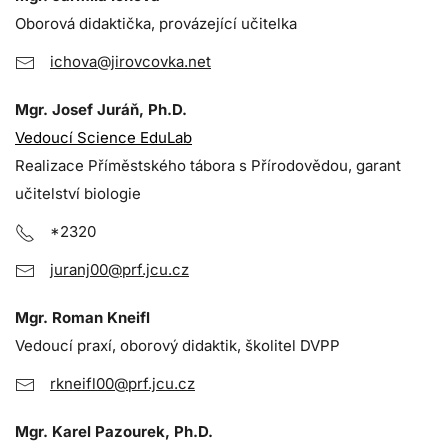
Oborová didaktička, provázející učitelka
ichova@jirovcovka.net
Mgr. Josef Juráň, Ph.D.
Vedoucí Science EduLab
Realizace Příměstského tábora s Přírodovědou, garant
učitelství biologie
*2320
juranj00@prf.jcu.cz
Mgr. Roman Kneifl
Vedoucí praxí, oborový didaktik, školitel DVPP
rkneifl00@prf.jcu.cz
Mgr. Karel Pazourek, Ph.D.