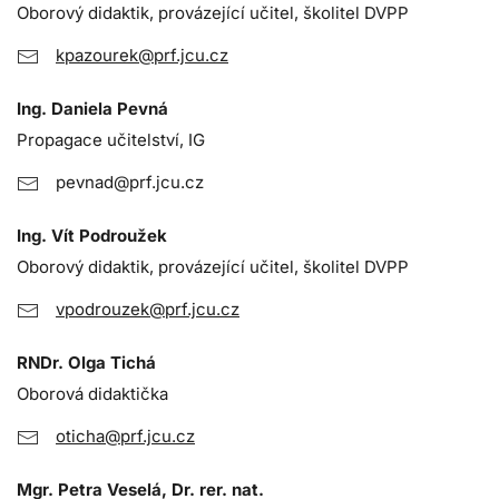
Oborový didaktik, provázející učitel, školitel DVPP
kpazourek@prf.jcu.cz
Ing. Daniela Pevná
Propagace učitelství, IG
pevnad@prf.jcu.cz
Ing. Vít Podroužek
Oborový didaktik, provázející učitel, školitel DVPP
vpodrouzek@prf.jcu.cz
RNDr. Olga Tichá
Oborová didaktička
oticha@prf.jcu.cz
Mgr. Petra Veselá, Dr. rer. nat.