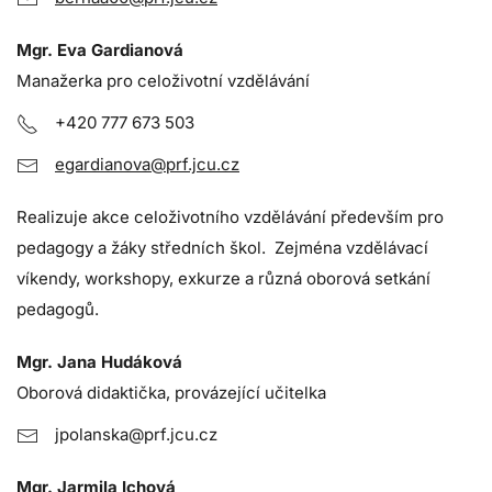
Mgr. Eva Gardianová
Manažerka pro celoživotní vzdělávání
+420 777 673 503
egardianova@prf.jcu.cz
Realizuje akce celoživotního vzdělávání především pro
pedagogy a žáky středních škol. Zejména vzdělávací
víkendy, workshopy, exkurze a různá oborová setkání
pedagogů.
Mgr. Jana Hudáková
Oborová didaktička, provázející učitelka
jpolanska@prf.jcu.cz
Mgr. Jarmila Ichová