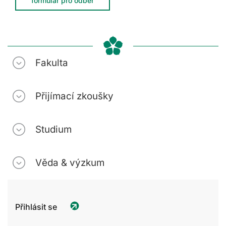
formulář pro odběr
Fakulta
Přijímací zkoušky
Studium
Věda & výzkum
Přihlásit se