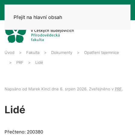
Přejít na hlavní obsah
Úvod
Fakulta
Dokumenty
Opatření tajemnice
PRF
Lidé
Napsáno od Marek Kincl dne
6. srpen 2026
. Zveřejněno v
PRF
.
Lidé
Přečteno: 200380