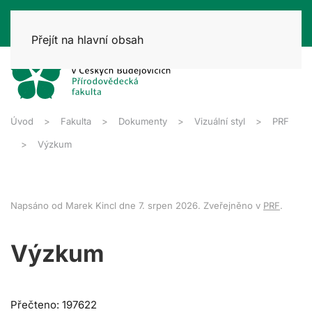
Přejít na hlavní obsah
Úvod
Fakulta
Dokumenty
Vizuální styl
PRF
Výzkum
Napsáno od Marek Kincl dne
7. srpen 2026
. Zveřejněno v
PRF
.
Výzkum
Přečteno: 197622