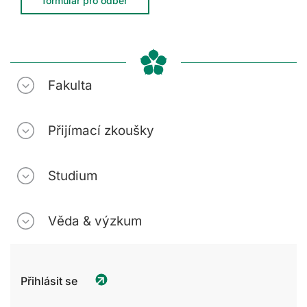
formulář pro odběr
Fakulta
Přijímací zkoušky
Studium
Věda & výzkum
Přihlásit se