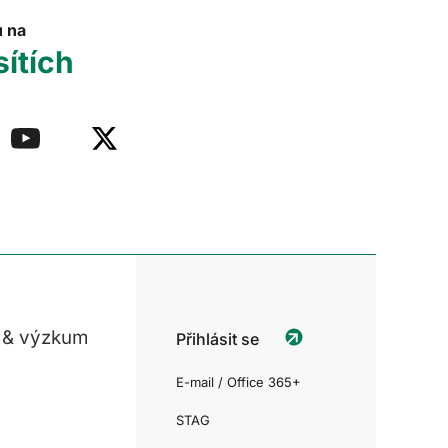
u na
sítích
 & výzkum
Přihlásit se
E-mail / Office 365+
STAG