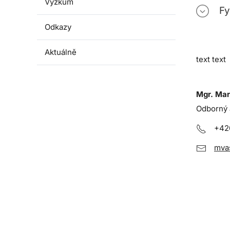
Výzkum
Fy
Odkazy
Aktuálně
text text
Mgr. Mar
Odborný 
+42
mva