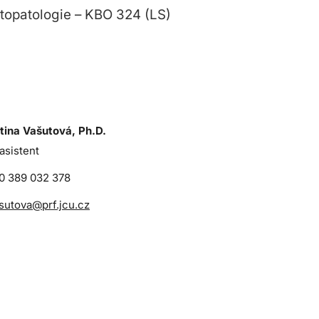
topatologie – KBO 324 (LS)
tina Vašutová, Ph.D.
asistent
0 389 032 378
sutova@prf.jcu.cz