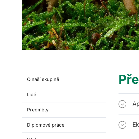
Př
O naší skupině
Lidé
Ap
Předměty
Ek
Diplomové práce