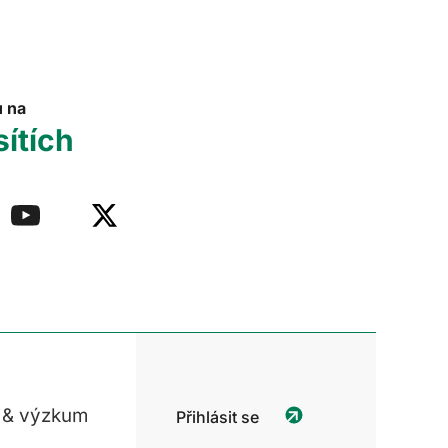
u na
sítích
 & výzkum
Přihlásit se