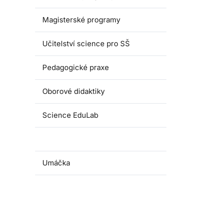
Magisterské programy
Učitelství science pro SŠ
Pedagogické praxe
Oborové didaktiky
Science EduLab
Nabídka témat závěrečných prací
Umáčka