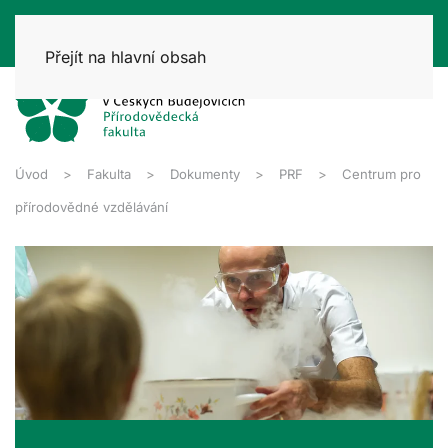
Přejít na hlavní obsah
Úvod
Fakulta
Dokumenty
PRF
Centrum pro
přírodovědné vzdělávání