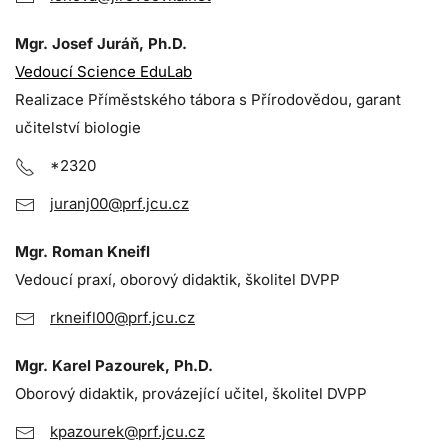
Mgr. Josef Juráň, Ph.D.
Vedoucí Science EduLab
Realizace Příměstského tábora s Přírodovědou, garant
učitelství biologie
*2320
juranj00@prf.jcu.cz
Mgr. Roman Kneifl
Vedoucí praxí, oborový didaktik, školitel DVPP
rkneifl00@prf.jcu.cz
Mgr. Karel Pazourek, Ph.D.
Oborový didaktik, provázející učitel, školitel DVPP
kpazourek@prf.jcu.cz