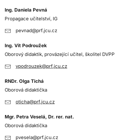
Ing. Daniela Pevná
Propagace učitelství, IG
pevnad@prf.jcu.cz
Ing. Vít Podroužek
Oborový didaktik, provázející učitel, školitel DVPP
vpodrouzek@prf.jcu.cz
RNDr. Olga Tichá
Oborová didaktička
oticha@prf.jcu.cz
Mgr. Petra Veselá, Dr. rer. nat.
Oborová didaktička
pvesela@prf.jcu.cz