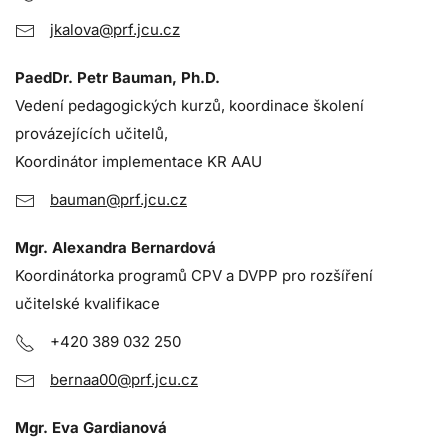
jkalova@prf.jcu.cz
PaedDr. Petr Bauman, Ph.D.
Vedení pedagogických kurzů, koordinace školení
provázejících učitelů,
Koordinátor implementace KR AAU
bauman@prf.jcu.cz
Mgr. Alexandra Bernardová
Koordinátorka programů CPV a DVPP pro rozšíření
učitelské kvalifikace
+420 389 032 250
bernaa00@prf.jcu.cz
Mgr. Eva Gardianová