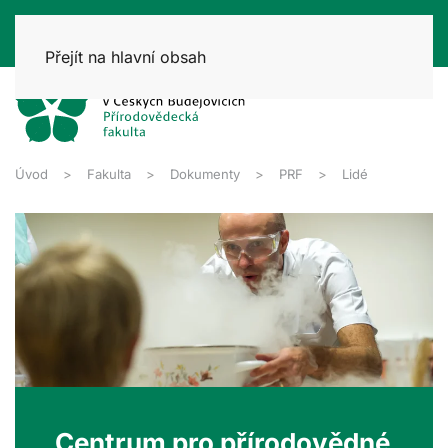
Přejít na hlavní obsah
Úvod
Fakulta
Dokumenty
PRF
Lidé
Centrum pro přírodovědné