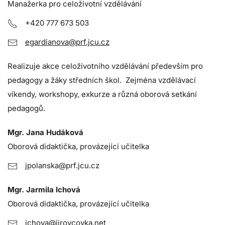
Manažerka pro celoživotní vzdělávání
+420 777 673 503
egardianova@prf.jcu.cz
Realizuje akce celoživotního vzdělávání především pro
pedagogy a žáky středních škol. Zejména vzdělávací
víkendy, workshopy, exkurze a různá oborová setkání
pedagogů.
Mgr. Jana Hudáková
Oborová didaktička, provázející učitelka
jpolanska@prf.jcu.cz
Mgr. Jarmila Ichová
Oborová didaktička, provázející učitelka
ichova@jirovcovka.net