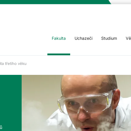
Fakulta
Uchazeči
Studium
Vě
ta třetího věku
tů