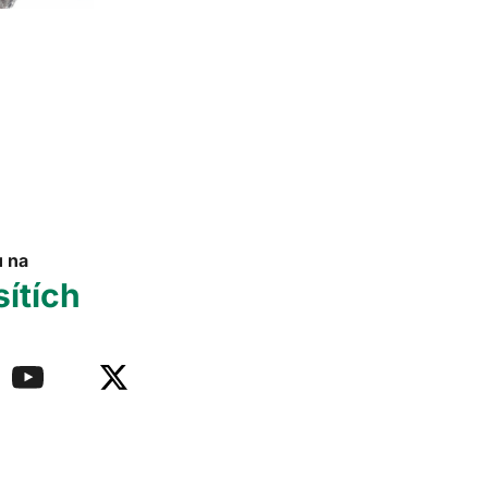
u na
sítích