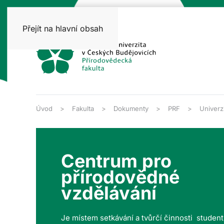
Přejít na hlavní obsah
Úvod
Fakulta
Dokumenty
PRF
Univerzi
Centrum pro
přírodovědné
vzdělávání
Je místem setkávání a tvůrčí činnosti studen