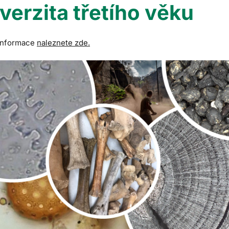
verzita třetího věku
 informace
naleznete zde.