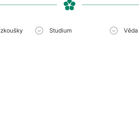
í zkoušky
Studium
Věda