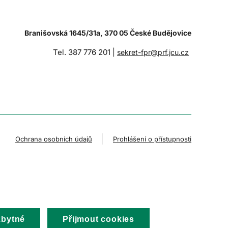
Branišovská 1645/31a, 370 05 České Budějovice
Tel. 387 776 201 |
sekret-fpr@prf.jcu.cz
Ochrana osobních údajů
Prohlášení o přístupnosti
zbytné
Přijmout cookies