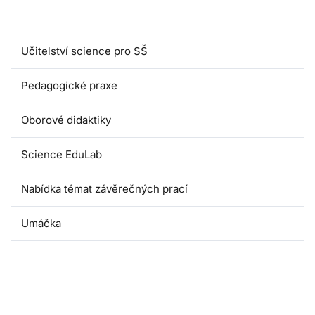
Magisterské programy
Učitelství science pro SŠ
Pedagogické praxe
Oborové didaktiky
Science EduLab
Nabídka témat závěrečných prací
Umáčka