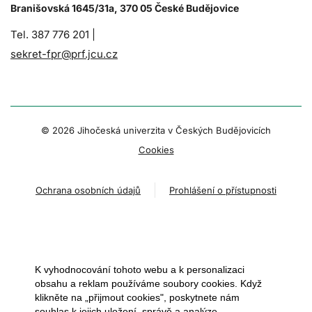
Branišovská 1645/31a, 370 05 České Budějovice
Tel. 387 776 201 |
sekret-fpr@prf.jcu.cz
© 2026 Jihočeská univerzita v Českých Budějovicích
Cookies
Ochrana osobních údajů
Prohlášení o přístupnosti
K vyhodnocování tohoto webu a k personalizaci
obsahu a reklam používáme soubory cookies. Když
klikněte na „přijmout cookies", poskytnete nám
souhlas k jejich uložení, správě a analýze.