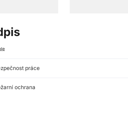
dpis
ble
zpečnost práce
žarní ochrana