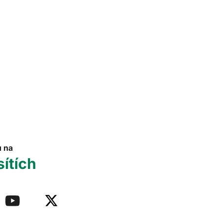
u na
sítích