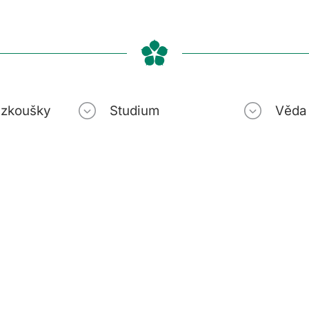
í zkoušky
Studium
Věda