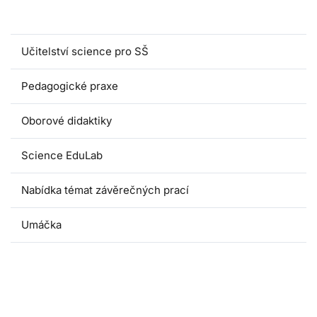
Magisterské programy
Učitelství science pro SŠ
Pedagogické praxe
Oborové didaktiky
Science EduLab
Nabídka témat závěrečných prací
Umáčka