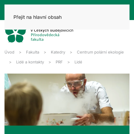
Přejít na hlavní obsah
Úvod
Fakulta
Katedry
Centrum polární ekologie
Lidé a kontakty
PRF
Lidé