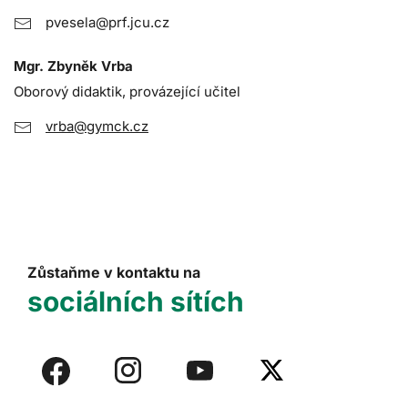
pvesela@prf.jcu.cz
Mgr. Zbyněk Vrba
Oborový didaktik, provázející učitel
vrba@gymck.cz
Zůstaňme v kontaktu na
sociálních sítích