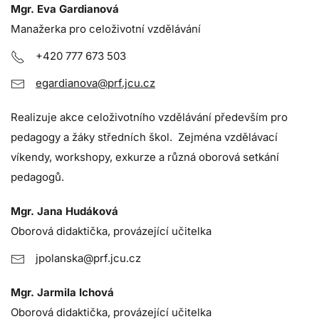
Mgr. Eva Gardianová
Manažerka pro celoživotní vzdělávání
+420 777 673 503
egardianova@prf.jcu.cz
Realizuje akce celoživotního vzdělávání především pro
pedagogy a žáky středních škol. Zejména vzdělávací
víkendy, workshopy, exkurze a různá oborová setkání
pedagogů.
Mgr. Jana Hudáková
Oborová didaktička, provázející učitelka
jpolanska@prf.jcu.cz
Mgr. Jarmila Ichová
Oborová didaktička, provázející učitelka