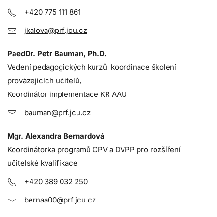
+420 775 111 861
jkalova@prf.jcu.cz
PaedDr. Petr Bauman, Ph.D.
Vedení pedagogických kurzů, koordinace školení
provázejících učitelů,
Koordinátor implementace KR AAU
bauman@prf.jcu.cz
Mgr. Alexandra Bernardová
Koordinátorka programů CPV a DVPP pro rozšíření
učitelské kvalifikace
+420 389 032 250
bernaa00@prf.jcu.cz