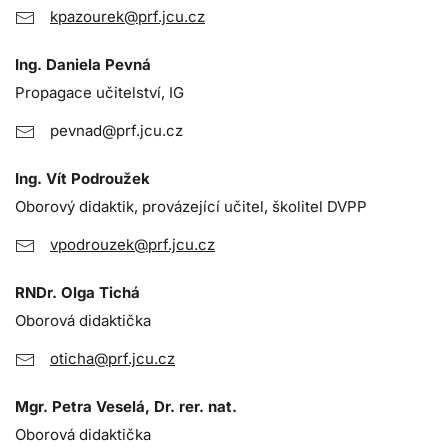
kpazourek@prf.jcu.cz
Ing. Daniela Pevná
Propagace učitelství, IG
pevnad@prf.jcu.cz
Ing. Vít Podroužek
Oborový didaktik, provázející učitel, školitel DVPP
vpodrouzek@prf.jcu.cz
RNDr. Olga Tichá
Oborová didaktička
oticha@prf.jcu.cz
Mgr. Petra Veselá, Dr. rer. nat.
Oborová didaktička