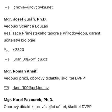
ichova@jirovcovka.net
Mgr. Josef Juráň, Ph.D.
Vedoucí Science EduLab
Realizace Příměstského tábora s Přírodovědou, garant
učitelství biologie
*2320
juranj00@prf.jcu.cz
Mgr. Roman Kneifl
Vedoucí praxí, oborový didaktik, školitel DVPP
rkneifl00@prf.jcu.cz
Mgr. Karel Pazourek, Ph.D.
Oborový didaktik, provázející učitel, školitel DVPP