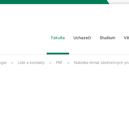
Fakulta
Uchazeči
Studium
Vě
ogie
Lidé a kontakty
PRF
Nabídka témat závěrečných pr