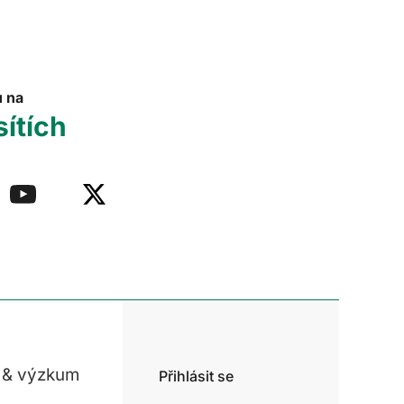
u na
sítích
 & výzkum
Přihlásit se