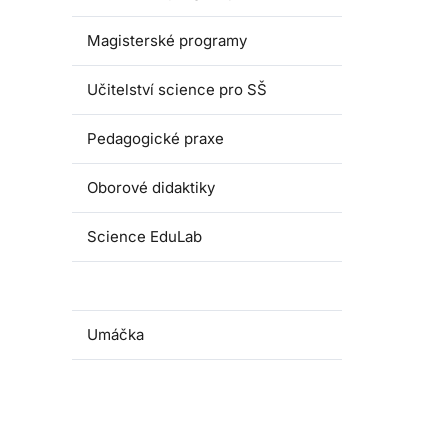
Magisterské programy
Učitelství science pro SŠ
Pedagogické praxe
Oborové didaktiky
Science EduLab
Nabídka témat závěrečných prací
Umáčka