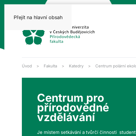
Přejít na hlavní obsah
Úvod
Fakulta
Katedry
Centrum polární ekol
Centrum pro
přírodovědné
vzdělávání
Je místem setkávání a tvůrčí činnosti studen