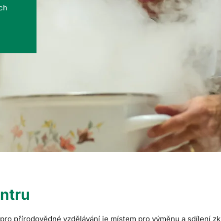
ých
ntru
ro přírodovědné vzdělávání je místem pro výměnu a sdílení zku