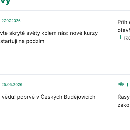
27.07.2026
Přih
otev
vte skryté světy kolem nás: nové kurzy
17.
startují na podzim
25.05.2026
PŘF
 vědu! poprvé v Českých Budějovicích
Řasy
zako