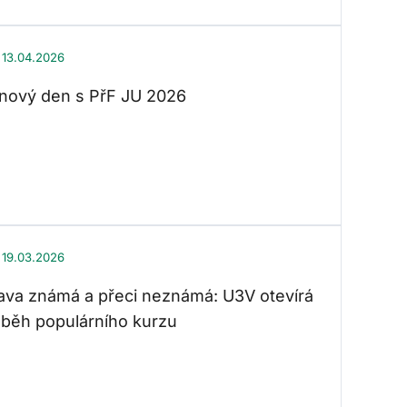
13.04.2026
nový den s PřF JU 2026
19.03.2026
va známá a přeci neznámá: U3V otevírá
í běh populárního kurzu