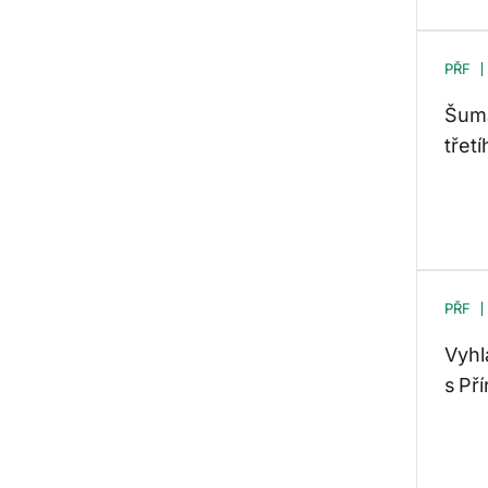
PŘF
Šuma
třet
PŘF
Vyhl
s Př