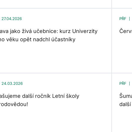
27.04.2026
PŘF
va jako živá učebnice: kurz Univerzity
Červ
ího věku opět nadchl účastníky
24.03.2026
PŘF
ašujeme další ročník Letní školy
Šuma
írodovědou!
dalš