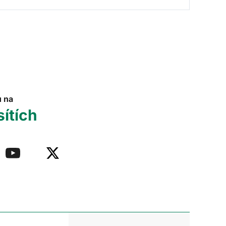
u na
sítích