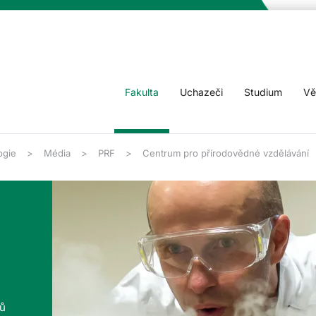
Fakulta
Uchazeči
Studium
Vě
ogie
Média
PRF
Centrum pro přírodovědné vzdělávání
tů