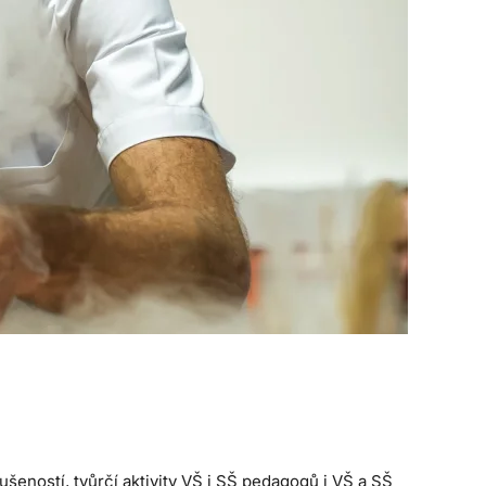
šeností, tvůrčí aktivity VŠ i SŠ pedagogů i VŠ a SŠ