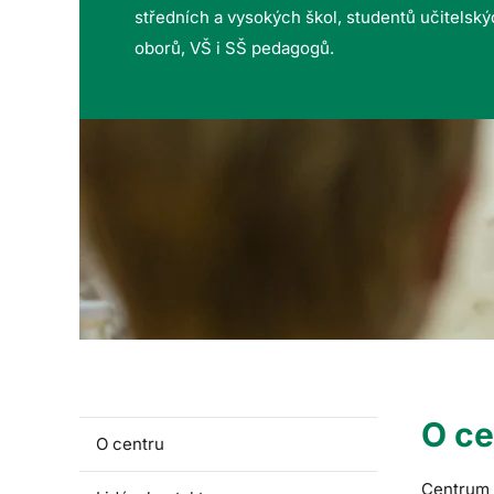
středních a vysokých škol, studentů učitelsk
oborů, VŠ i SŠ pedagogů.
O ce
O centru
Centrum p