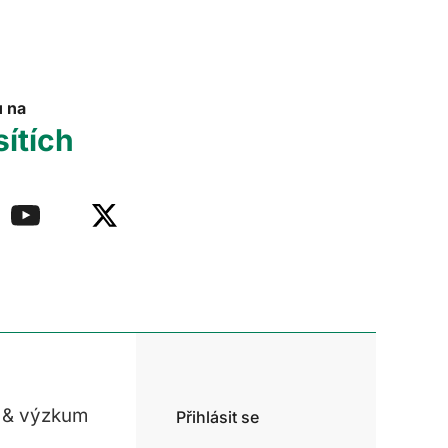
u na
sítích
 & výzkum
Přihlásit se