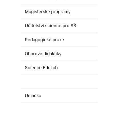
Magisterské programy
Učitelství science pro SŠ
Pedagogické praxe
Oborové didaktiky
Science EduLab
Nabídka témat závěrečných prací
Umáčka