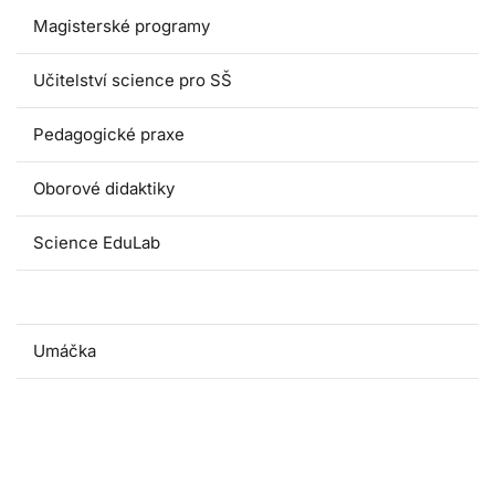
Magisterské programy
Učitelství science pro SŠ
Pedagogické praxe
Oborové didaktiky
Science EduLab
Nabídka témat závěrečných prací
Umáčka