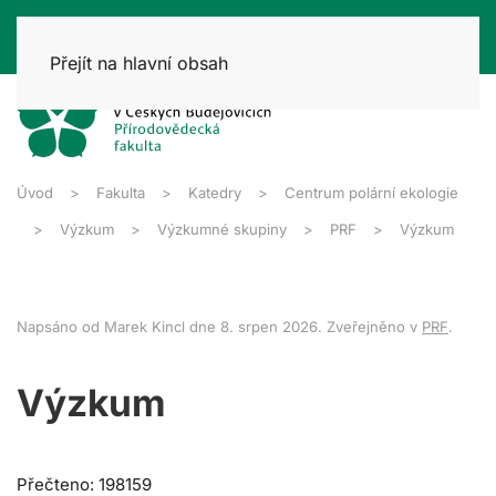
Přejít na hlavní obsah
Úvod
Fakulta
Katedry
Centrum polární ekologie
Výzkum
Výzkumné skupiny
PRF
Výzkum
Napsáno od Marek Kincl dne
8. srpen 2026
. Zveřejněno v
PRF
.
Výzkum
Přečteno: 198159