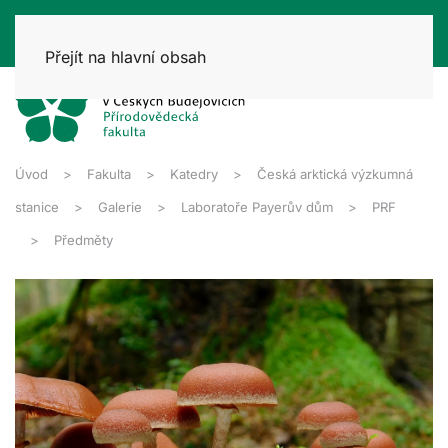
Přejít na hlavní obsah
Úvod
Fakulta
Katedry
Česká arktická výzkumná
stanice
Galerie
Laboratoře Payerův dům
PRF
Předměty