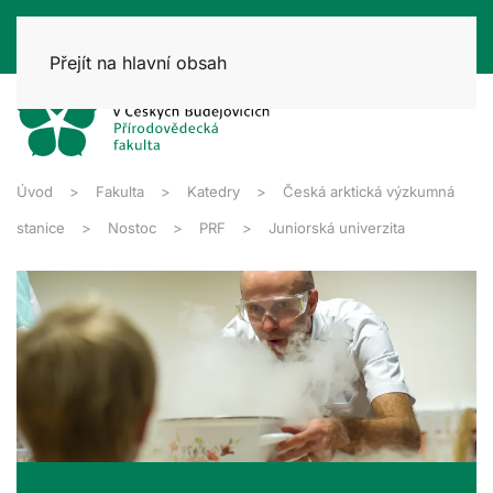
Přejít na hlavní obsah
Úvod
Fakulta
Katedry
Česká arktická výzkumná
stanice
Nostoc
PRF
Juniorská univerzita