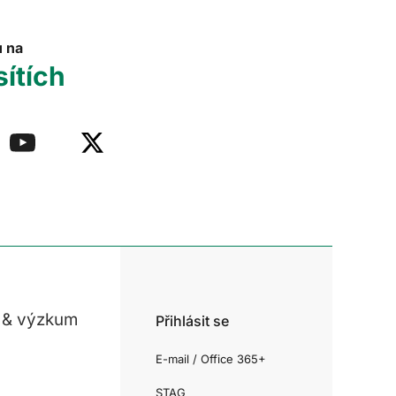
u na
sítích
 & výzkum
Přihlásit se
E-mail / Office 365+
STAG