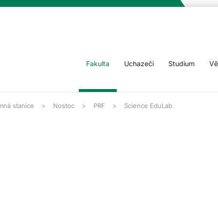
Fakulta
Uchazeči
Studium
Vě
mná stanice
Nostoc
PRF
Science EduLab