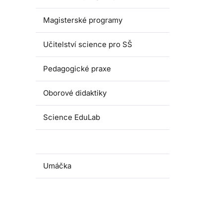
Magisterské programy
Učitelství science pro SŠ
Pedagogické praxe
Oborové didaktiky
Science EduLab
Nabídka témat závěrečných prací
Umáčka