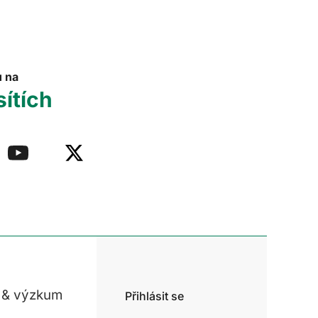
u na
sítích
 & výzkum
Přihlásit se