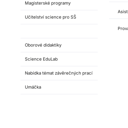
Magisterské programy
Asis
Učitelství science pro SŠ
Prová
Pedagogické praxe
Oborové didaktiky
Science EduLab
Nabídka témat závěrečných prací
Umáčka