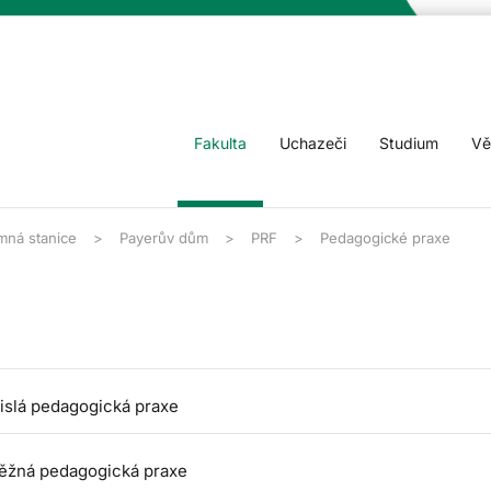
Fakulta
Uchazeči
Studium
Vě
mná stanice
Payerův dům
PRF
Pedagogické praxe
islá pedagogická praxe
ěžná pedagogická praxe