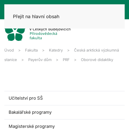
Přejít na hlavní obsah
Úvod
Fakulta
Katedry
Česká arktická výzkumná
stanice
Payerův dům
PRF
Oborové didaktiky
Učitelství pro SŠ
Bakalářské programy
Magisterské programy