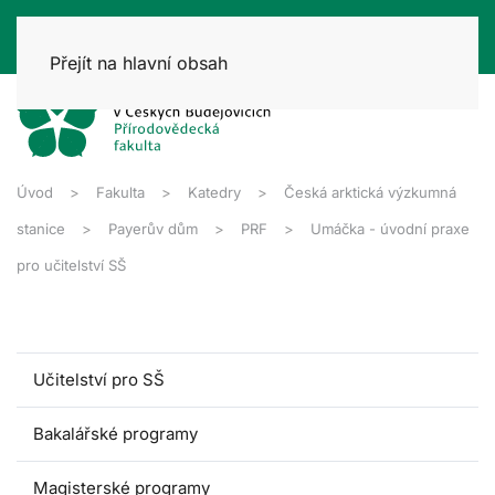
Přejít na hlavní obsah
Úvod
Fakulta
Katedry
Česká arktická výzkumná
stanice
Payerův dům
PRF
Umáčka - úvodní praxe
pro učitelství SŠ
Učitelství pro SŠ
Bakalářské programy
Magisterské programy