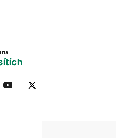
u na
sítích