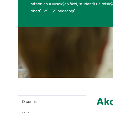
středních a vysokých škol, studentů učitelsk
oborů, VŠ i SŠ pedagogů.
Akc
O centru