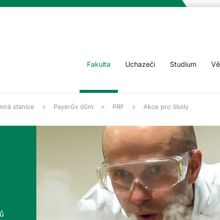
Fakulta
Uchazeči
Studium
Vě
mná stanice
Payerův dům
PRF
Akce pro školy
tů