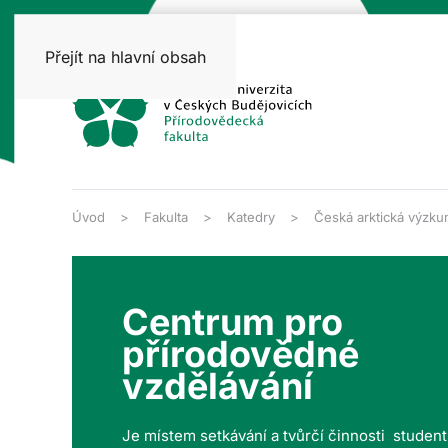
Přejít na hlavní obsah
Úvod
Fakulta
Katedry
Česká arktická výzku
Centrum pro
přírodovědné
vzdělávání
Je místem setkávání a tvůrčí činnosti studen