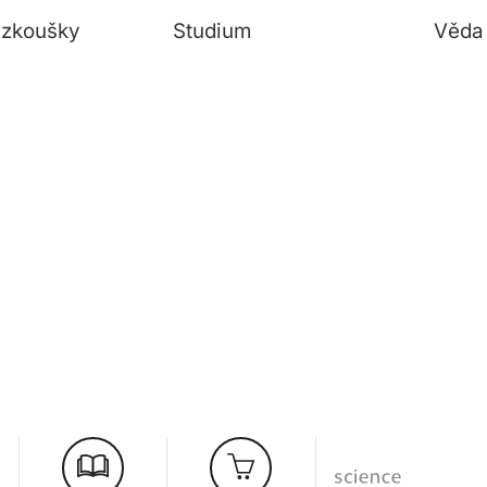
í zkoušky
Studium
Věda