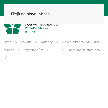
Přejít na hlavní obsah
Úvod
Fakulta
Katedry
Česká arktická výzkumná
stanice
Payerův dům
PRF
Učitelství science pro
SŠ