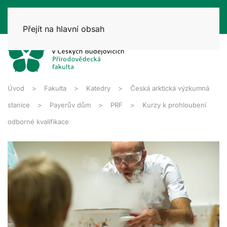
Přejít na hlavní obsah
Úvod
Fakulta
Katedry
Česká arktická výzkumná
stanice
Payerův dům
PRF
Kurzy k prohloubení
odborné kvalifikace