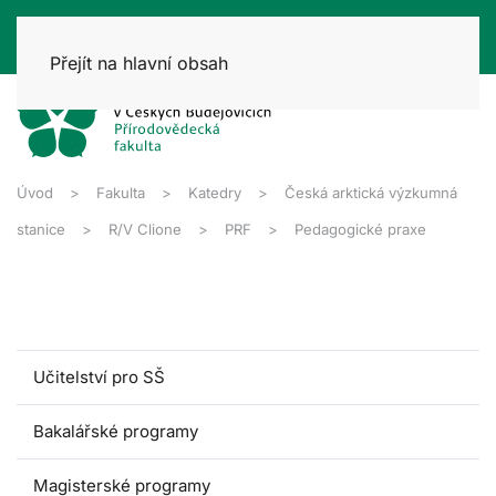
Přejít na hlavní obsah
Úvod
Fakulta
Katedry
Česká arktická výzkumná
stanice
R/V Clione
PRF
Pedagogické praxe
Učitelství pro SŠ
Bakalářské programy
Magisterské programy