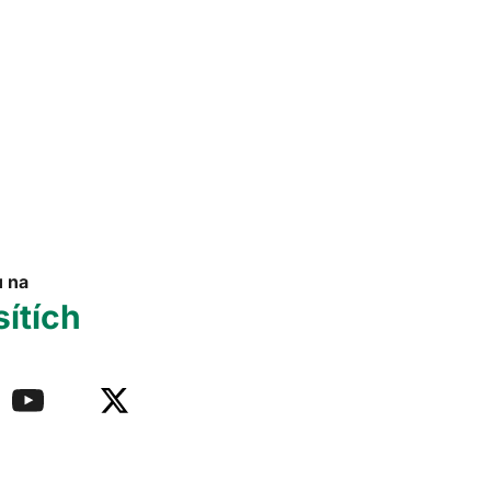
u na
sítích