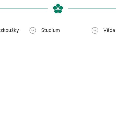
í zkoušky
Studium
Věda