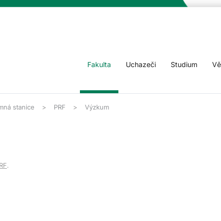
Fakulta
Uchazeči
Studium
Vě
mná stanice
PRF
Výzkum
RF
.