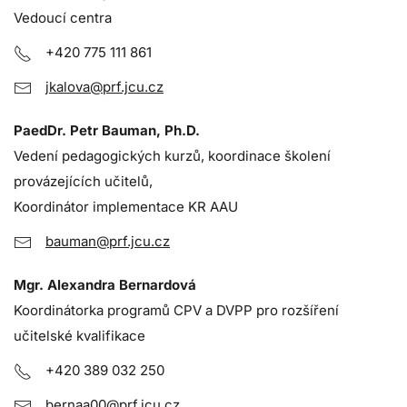
Vedoucí centra
+420 775 111 861
jkalova@prf.jcu.cz
PaedDr. Petr Bauman, Ph.D.
Vedení pedagogických kurzů, koordinace školení
provázejících učitelů,
Koordinátor implementace KR AAU
bauman@prf.jcu.cz
Mgr. Alexandra Bernardová
Koordinátorka programů CPV a DVPP pro rozšíření
učitelské kvalifikace
+420 389 032 250
bernaa00@prf.jcu.cz