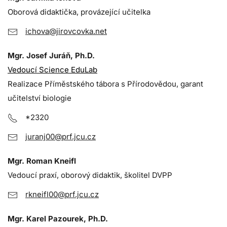
Oborová didaktička, provázející učitelka
ichova@jirovcovka.net
Mgr. Josef Juráň, Ph.D.
Vedoucí Science EduLab
Realizace Příměstského tábora s Přírodovědou, garant
učitelství biologie
*2320
juranj00@prf.jcu.cz
Mgr. Roman Kneifl
Vedoucí praxí, oborový didaktik, školitel DVPP
rkneifl00@prf.jcu.cz
Mgr. Karel Pazourek, Ph.D.