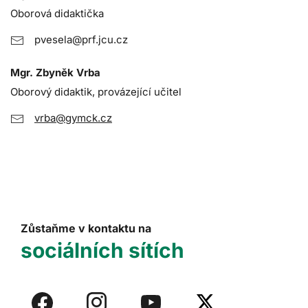
Oborová didaktička
pvesela@prf.jcu.cz
Mgr. Zbyněk Vrba
Oborový didaktik, provázející učitel
vrba@gymck.cz
Zůstaňme v kontaktu na
sociálních sítích