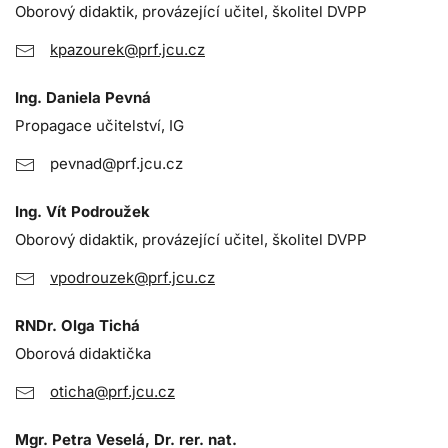
Oborový didaktik, provázející učitel, školitel DVPP
kpazourek@prf.jcu.cz
Ing. Daniela Pevná
Propagace učitelství, IG
pevnad@prf.jcu.cz
Ing. Vít Podroužek
Oborový didaktik, provázející učitel, školitel DVPP
vpodrouzek@prf.jcu.cz
RNDr. Olga Tichá
Oborová didaktička
oticha@prf.jcu.cz
Mgr. Petra Veselá, Dr. rer. nat.