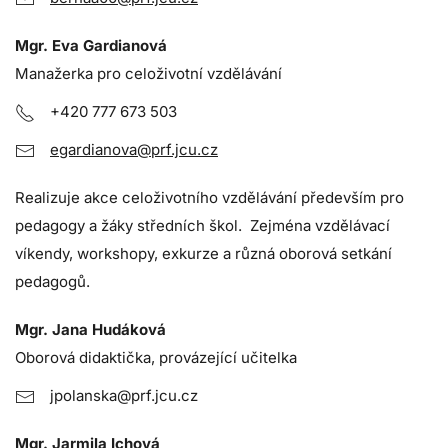
Mgr. Eva Gardianová
Manažerka pro celoživotní vzdělávání
+420 777 673 503
egardianova@prf.jcu.cz
Realizuje akce celoživotního vzdělávání především pro
pedagogy a žáky středních škol. Zejména vzdělávací
víkendy, workshopy, exkurze a různá oborová setkání
pedagogů.
Mgr. Jana Hudáková
Oborová didaktička, provázející učitelka
jpolanska@prf.jcu.cz
Mgr. Jarmila Ichová