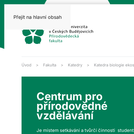
Přejít na hlavní obsah
Úvod
Fakulta
Katedry
Katedra biologie eko
Centrum pro
přírodovědné
vzdělávání
Je místem setkávání a tvůrčí činnosti studen