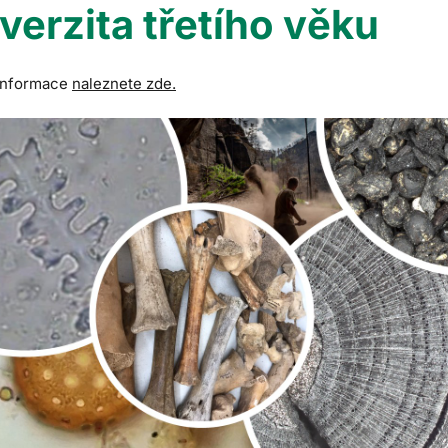
verzita třetího věku
 informace
naleznete zde.