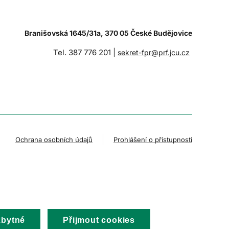
Branišovská 1645/31a, 370 05 České Budějovice
Tel. 387 776 201 |
sekret-fpr@prf.jcu.cz
Ochrana osobních údajů
Prohlášení o přístupnosti
zbytné
Přijmout cookies