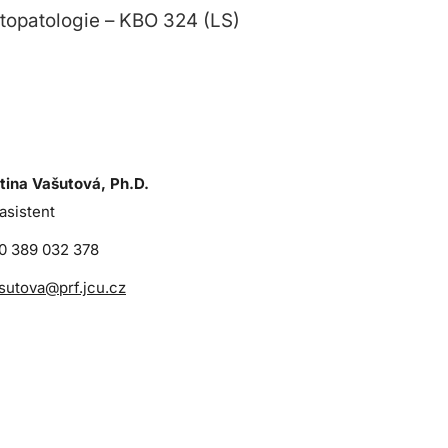
topatologie – KBO 324 (LS)
tina Vašutová, Ph.D.
asistent
0 389 032 378
sutova@prf.jcu.cz