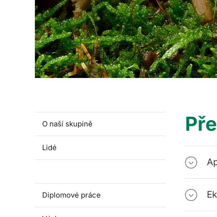
Př
O naší skupině
Lidé
Ap
Předměty
Ek
Diplomové práce