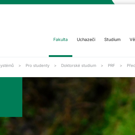
Fakulta
Uchazeči
Studium
Vě
systémů
Pro studenty
Doktorské studium
PRF
Pře