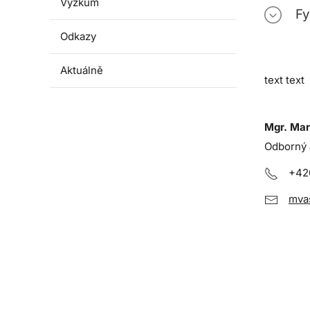
Výzkum
Fy
Odkazy
Aktuálně
text text
Mgr. Mar
Odborný 
+42
mva