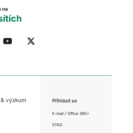
u na
sítích
 & výzkum
Přihlásit se
E-mail / Office 365+
STAG