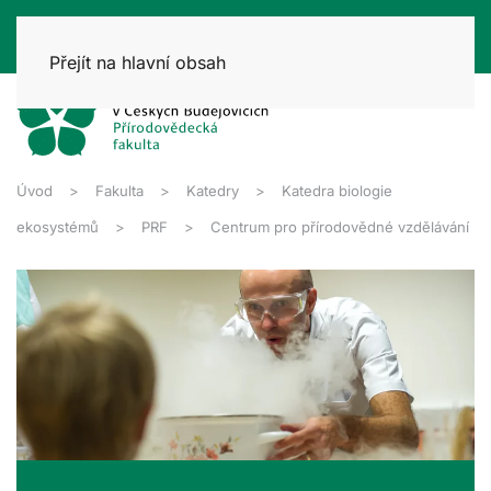
Přejít na hlavní obsah
Úvod
Fakulta
Katedry
Katedra biologie
ekosystémů
PRF
Centrum pro přírodovědné vzdělávání